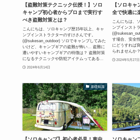
【盗難対策テクニック伝授！】ソロ
【ソロキャ
キャンプ初心者からプロまで実行す
全で快適に
べき盗難対策とは？
こんにちは、ソ
ンプインスト
こんにちは、ソロキャンプ歴15年以上、キャ
(@sukesan_
ンプインストラクターのすけさんです。
す場合、安全
(@sukesan_outdoor) ソロでキャンプしてみた
にどうすれば
いけど、キャンプギアの盗難が怖い… 盗難に
られませんか？
遭いやすいキャンプギアの特徴は？ 盗難対策
になるテクニックや防犯アイテムってある...
2024年5月27日
2024年6月14日
基礎知識
【ソロキャンプ】初心者必見！車中
ソロキャン