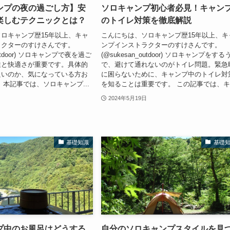
ンプの夜の過ごし方】安
ソロキャンプ初心者必見！キャン
楽しむテクニックとは？
のトイレ対策を徹底解説
ロキャンプ歴15年以上、キャ
こんにちは、ソロキャンプ歴15年以上、キ
ラクターのすけさんです。
ンプインストラクターのすけさんです。
outdoor) ソロキャンプで夜を過ご
(@sukesan_outdoor) ソロキャンプをする
性と快適さが重要です。具体的
で、避けて通れないのがトイレ問題。緊急
良いのか、気になっている方お
に困らないために、キャンプ中のトイレ対
 本記事では、ソロキャンプ...
を知ることは重要です。 この記事では、キ.
2024年5月19日
基礎知識
基礎
プ中のお風呂はどうする
自分のソロキャンプスタイルを見