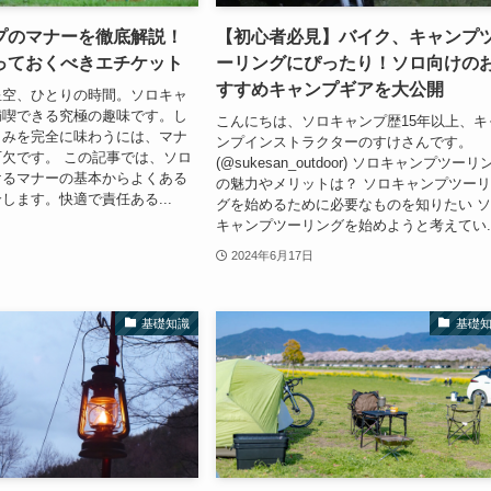
プのマナーを徹底解説！
【初心者必見】バイク、キャンプ
っておくべきエチケット
ーリングにぴったり！ソロ向けの
すすめキャンプギアを大公開
星空、ひとりの時間。ソロキャ
満喫できる究極の趣味です。し
こんにちは、ソロキャンプ歴15年以上、キ
しみを完全に味わうには、マナ
ンプインストラクターのすけさんです。
欠です。 この記事では、ソロ
(@sukesan_outdoor) ソロキャンプツーリ
けるマナーの基本からよくある
の魅力やメリットは？ ソロキャンプツー
します。快適で責任ある...
グを始めるために必要なものを知りたい 
キャンプツーリングを始めようと考えてい..
2024年6月17日
基礎知識
基礎