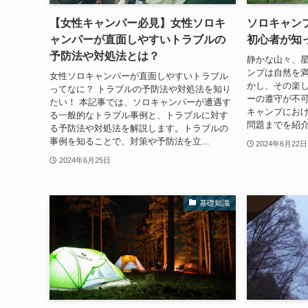
【女性キャンパー必見】女性ソロキ
ソロキャン
ャンパーが直面しやすいトラブルの
初心者が知
予防法や対処法とは？
静かな山々、
ンプは自然を
女性ソロキャンパーが直面しやすいトラブル
かし、その楽
ってなに？ トラブルの予防法や対処法を知り
ーの遵守が不可
たい！ 本記事では、ソロキャンパーが遭遇す
キャンプにお
る一般的なトラブル事例と、トラブルに対す
問題までを紹介
る予防法や対処法を解説します。トラブルの
事例を知ることで、対策や予防法を立...
2024年6月22日
2024年6月25日
基礎知識