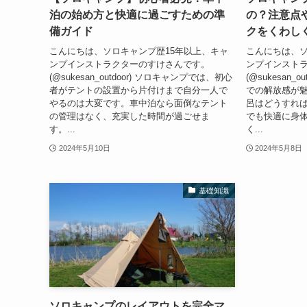
泊の始め方と快適に過ごすための準
の？注意点
備ガイド
クをくわし
こんにちは、ソロキャンプ歴15年以上、キャ
こんにちは、ソ
ンプインストラクターのすけさんです。
ンプインスト
(@sukesan_outdoor) ソロキャンプでは、初心
(@sukesan_
者がテントの設置から片付けまで自分一人で
での解放感が
やるのは大変です。車中泊なら面倒なテント
呂はどうすれ
の管理はなく、充実した時間が過ごせま
でも快適に身
す。...
く...
2024年5月10日
2024年5月8日
基礎知識
ソロキャンプのレイアウトを完全マ