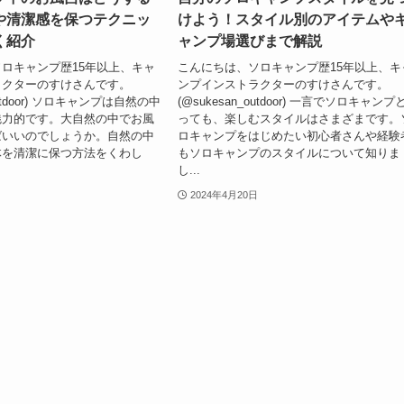
や清潔感を保つテクニッ
けよう！スタイル別のアイテムや
く紹介
ャンプ場選びまで解説
ロキャンプ歴15年以上、キャ
こんにちは、ソロキャンプ歴15年以上、キ
ラクターのすけさんです。
ンプインストラクターのすけさんです。
outdoor) ソロキャンプは自然の中
(@sukesan_outdoor) 一言でソロキャンプ
魅力的です。大自然の中でお風
っても、楽しむスタイルはさまざまです。
ばいいのでしょうか。自然の中
ロキャンプをはじめたい初心者さんや経験
体を清潔に保つ方法をくわし
もソロキャンプのスタイルについて知りま
し...
2024年4月20日