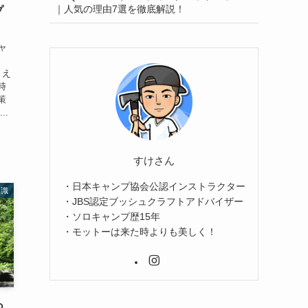
｜人気の理由7選を徹底解説！
プ
ャ
うえ
時
策
..
すけさん
・日本キャンプ協会公認インストラクター
知識
・JBS認定ブッシュクラフトアドバイザー
・ソロキャンプ歴15年
・モットーは来た時よりも美しく！
つ