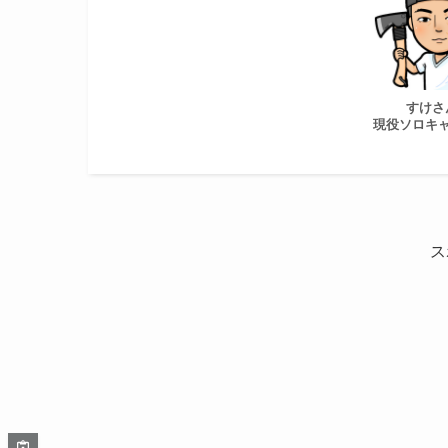
すけさ
現役ソロキ
ス