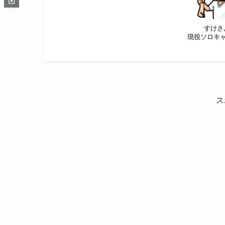
すけさ
現役ソロキ
ス