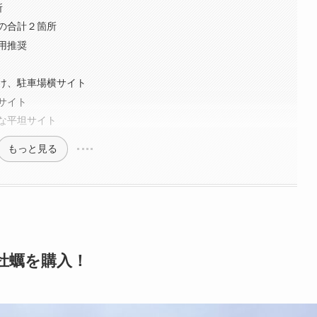
所
の合計２箇所
用推奨
け、駐車場横サイト
サイト
な平坦サイト
もっと見る
牡蠣を購入！