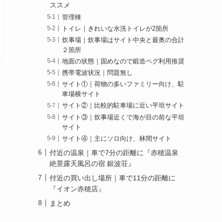
ススメ
管理棟
トイレ｜きれいな水洗トイレが2箇所
炊事場｜炊事場はサイト中央と最奥の合計
２箇所
地面の状態｜固めなので鍛造ペグ利用推奨
携帯電波状況｜問題無し
サイト①｜荷物の多いファミリー向け、駐
車場横サイト
サイト②｜比較的駐車場に近い平坦サイト
サイト③｜炊事場近くで海が目の前な平坦
サイト
サイト④｜主にソロ向け、林間サイト
付近の温泉｜車で7分の距離に『赤穂温泉
絶景露天風呂の宿 銀波荘』
付近の買い出し場所｜車で11分の距離に
『イオン赤穂店』
まとめ