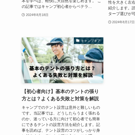
本を学べば、軽快に大自然を楽しめます。 こ
性を大きく左
の記事ではキャンプ初心者からベテラ...
紹介します。
タープ選びが可
2024年8月18日
2024年8月17日
キャンプギア
【初心者向け】基本のテントの張り
方とは？よくある失敗と対策を解説
キャンプでのテント設営は意外と難しいもの
です。当記事では、どうしたらうまく張れる
のか、迷っている方に向けて初心者でも簡単
にできるテントの設営方法を紹介します。記
事を読めば、テント設営のコツがしっかり身