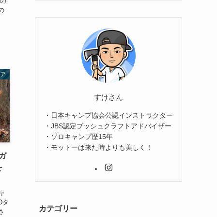
際の
の
ギア
すけさん
・日本キャンプ協会公認インストラクター
・JBS認定ブッシュクラフトアドバイザー
・ソロキャンプ歴15年
・モットーは来た時よりも美しく！
ガ
を
ャ
Dタ
カテゴリー
さ