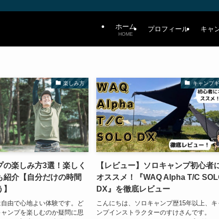
ホーム
プロフィール
キャ
HOME
楽しみ方
キャンプ
プの楽しみ方3選！楽しく
【レビュー】ソロキャンプ初心者
も紹介【自分だけの時間
オススメ！『WAQ Alpha T/C SOL
う】
DX』を徹底レビュー
は自由で心地よい体験です。ど
こんにちは、ソロキャンプ歴15年以上、キ
キャンプを楽しむのか疑問に思
ンプインストラクターのすけさんです。