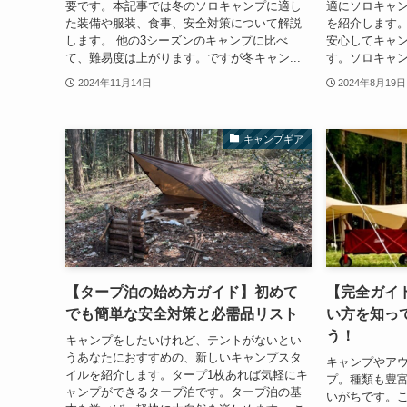
要です。本記事では冬のソロキャンプに適し
適にソロキャ
た装備や服装、食事、安全対策について解説
を紹介します。
します。 他の3シーズンのキャンプに比べ
安心してキャ
て、難易度は上がります。ですが冬キャン...
す。ソロキャン
2024年11月14日
2024年8月19日
キャンプギア
【タープ泊の始め方ガイド】初めて
【完全ガイ
でも簡単な安全対策と必需品リスト
い方を知っ
う！
キャンプをしたいけれど、テントがないとい
うあなたにおすすめの、新しいキャンプスタ
キャンプやア
イルを紹介します。タープ1枚あれば気軽にキ
プ。種類も豊
ャンプができるタープ泊です。タープ泊の基
いがちです。