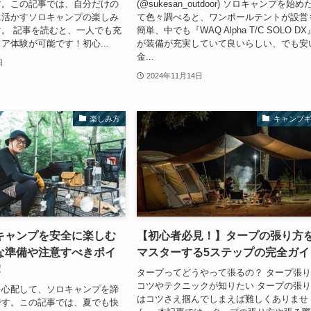
す。この記事では、自分だけの
(@sukesan_outdoor) ソロキャンプを始め
に活かすソロキャンプの楽しみ
て色々調べると、ワンポールテントが設営
。 記事を読むと、一人でも充
簡単、中でも『WAQ Alpha T/C SOLO DX
ア体験が可能です！初心...
が装備が充実していて良いらしい、でも安
金...
日
2024年11月14日
楽しみ方
キャンプ
キャンプを安全に楽しむ
【初心者必見！】タープの張り方
な準備や注意すべきポイ
マスターする5ステップの完全ガイ
！
タープってどうやって張るの？ タープ張
コツやテクニックが知りたい タープの張
を心配して、ソロキャンプを諦
はコツさえ掴んでしまえば難しくありませ
です。この記事では、夏でも快