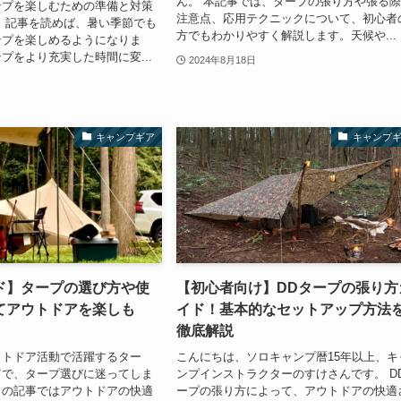
ん。 本記事では、タープの張り方や張る
ンプを楽しむための準備と対策
注意点、応用テクニックについて、初心者
 記事を読めば、暑い季節でも
方でもわかりやすく解説します。天候や...
ンプを楽しめるようになりま
プをより充実した時間に変...
2024年8月18日
キャンプギア
キャンプ
ド】タープの選び方や使
【初心者向け】DDタープの張り方
てアウトドアを楽しも
イド！基本的なセットアップ方法
徹底解説
ウトドア活動で活躍するター
こんにちは、ソロキャンプ暦15年以上、キ
富で、タープ選びに迷ってしま
ンプインストラクターのすけさんです。 D
この記事ではアウトドアの快適
ープの張り方によって、アウトドアの快適