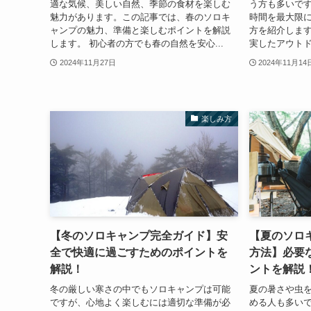
適な気候、美しい自然、季節の食材を楽しむ
う方も多いで
魅力があります。この記事では、春のソロキ
時間を最大限
ャンプの魅力、準備と楽しむポイントを解説
方を紹介します
します。 初心者の方でも春の自然を安心...
実したアウトド
2024年11月27日
2024年11月14
楽しみ方
【冬のソロキャンプ完全ガイド】安
【夏のソロ
全で快適に過ごすためのポイントを
方法】必要
解説！
ントを解説
冬の厳しい寒さの中でもソロキャンプは可能
夏の暑さや虫
ですが、心地よく楽しむには適切な準備が必
める人も多い