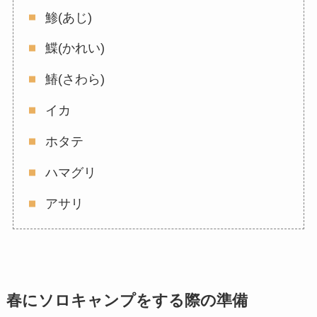
鯵(あじ)
鰈(かれい)
鰆(さわら)
イカ
ホタテ
ハマグリ
アサリ
春にソロキャンプをする際の準備